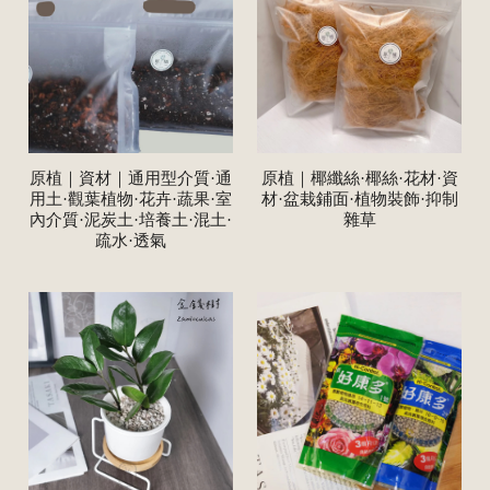
原植｜資材｜通用型介質·通
原植｜椰纖絲·椰絲·花材·資
用土·觀葉植物·花卉·蔬果·室
材·盆栽鋪面·植物裝飾·抑制
內介質·泥炭土·培養土·混土·
雜草
疏水·透氣