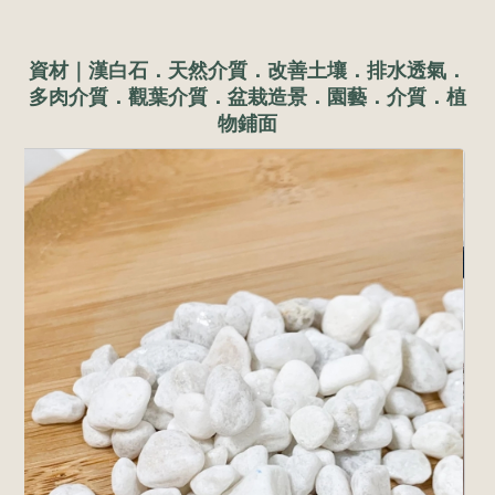
資材｜漢白石．天然介質．改善土壤．排水透氣．
多肉介質．觀葉介質．盆栽造景．園藝．介質．植
物鋪面