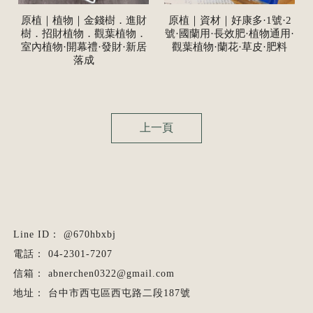
原植｜植物｜金錢樹．進財
原植｜資材｜好康多·1號·2
樹．招財植物．觀葉植物．
號·國蘭用·長效肥·植物通用·
室內植物·開幕禮·發財·新居
觀葉植物·蘭花·草皮·肥料
落成
上一頁
@670hbxbj
04-2301-7207
abnerchen0322@gmail.com
台中市西屯區西屯路二段187號