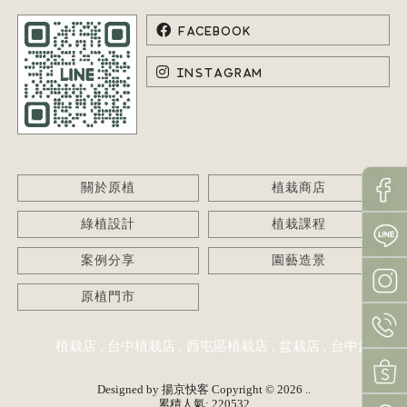
關於原植
植栽商店
綠植設計
植栽課程
案例分享
園藝造景
原植門市
植栽店
台中植栽店
西屯區植栽店
盆栽店
台中盆栽店
Designed by
揚京快客
Copyright © 2026
..
累積人氣: 220532