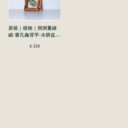
原植｜植物｜洞洞蔓綠
絨·窗孔龜背芋·水耕盆栽
·無土種植·簡單種植·觀
$ 359
葉植物·室內植物·水培