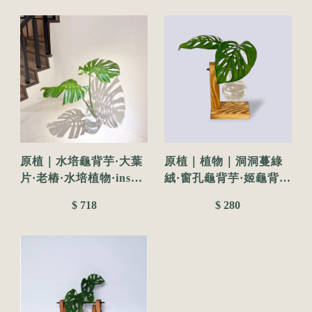
原植｜水培龜背芋·大葉
原植｜植物｜洞洞蔓綠
片·老樁·水培植物·ins風·
絨·窗孔龜背芋·姬龜背·
乾淨好養護
水耕盆栽·無土種植·簡單
$ 718
$ 280
種植·觀葉植物·室內植物
·水培