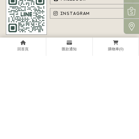
回首頁
匯款通知
購物車(0)
關於原植
植栽商店
綠植設計
植栽課程
案例分享
園藝造景
原植門市
植栽店
台中植栽店
西屯區植栽店
盆栽店
台中盆栽店
Designed by
揚京快客
Copyright © 2026
..
累積人氣: 219686