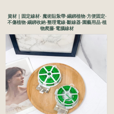
資材｜固定線材· 魔術貼紮帶·綑綁植物·方便固定·
不傷植物·綑綁收納·整理電線·斷線器·園藝用品·植
物爬藤·電腦線材