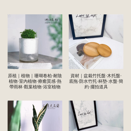
原植｜植物｜珊瑚卷柏·耐陰
資材｜盆栽竹托盤·木托盤·
植物·室內植物·療癒質感·熱
底拖·防水竹托·杯墊·水盤·簡
帶雨林·觀葉植物·浴室植物
約·擺拍道具