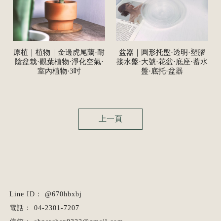
原植｜植物｜金邊虎尾蘭·耐
盆器｜圓形托盤·透明·塑膠
陰盆栽·觀葉植物·淨化空氣·
接水盤·大號·花盆·底座·蓄水
室內植物·3吋
盤·底托·盆器
上一頁
@670hbxbj
04-2301-7207