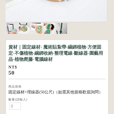
資材｜固定線材· 魔術貼紮帶·綑綁植物·方便固
定·不傷植物·綑綁收納·整理電線·斷線器·園藝用
品·植物爬藤·電腦線材
NT$
50
商品規格
固定線材+理線器(50公尺)（如需其他規格歡迎詢問）
數量(請輸入)