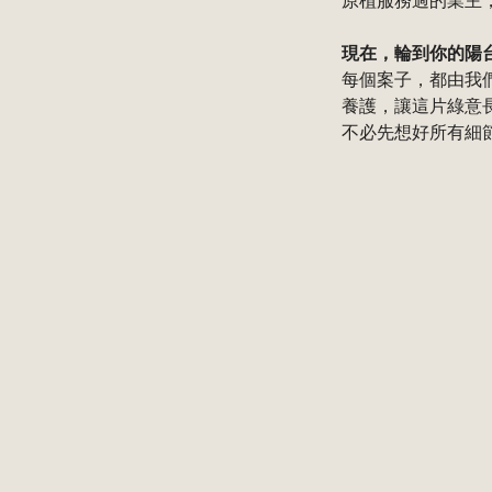
原植服務過的業主
現在，輪到你的陽
每個案子，都由我
養護，讓這片綠意
不必先想好所有細