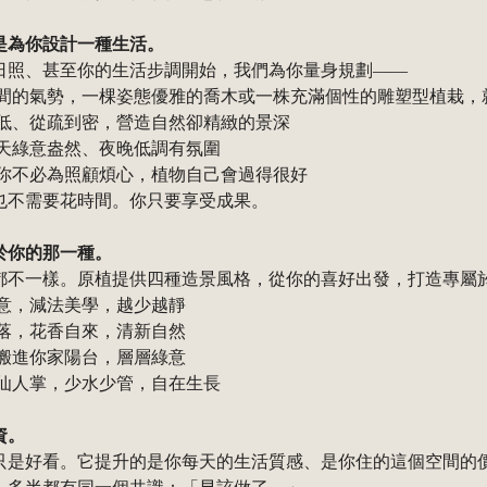
是為你設計一種生活。
日照、甚至你的生活步調開始，我們為你量身規劃——
間的氣勢，一棵姿態優雅的喬木或一株充滿個性的雕塑型植栽，
低、從疏到密，營造自然卻精緻的景深
天綠意盎然、夜晚低調有氛圍
你不必為照顧煩心，植物自己會過得很好
也不需要花時間。你只要享受成果。
於你的那一種。
都不一樣。原植提供四種造景風格，從你的喜好出發，打造專屬
意，減法美學，越少越靜
落，花香自來，清新自然
搬進你家陽台，層層綠意
仙人掌，少水少管，自在生長
資。
只是好看。它提升的是你每天的生活質感、是你住的這個空間的