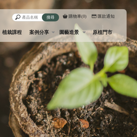
購物車(0)
匯款通知
植栽課程
案例分享
園藝造景
原植門市
COURSE
BLOG
LANDSC
CONTACT
AP