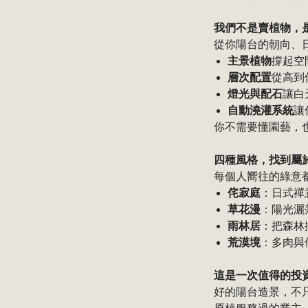
我們不是賣植物，
從你陽台的朝向、
主景植物
撐起空
層次配置
從高到
燈光與配石
讓白
自動澆灌系統
讓
你不需要懂園藝，
四種風格，找到屬
每個人嚮往的綠意
侘寂庭
：日式禪
草花漫
：陽光灑
雨林居
：把森林
荒漠境
：多肉與
這是一次值得的投
好的陽台造景，不