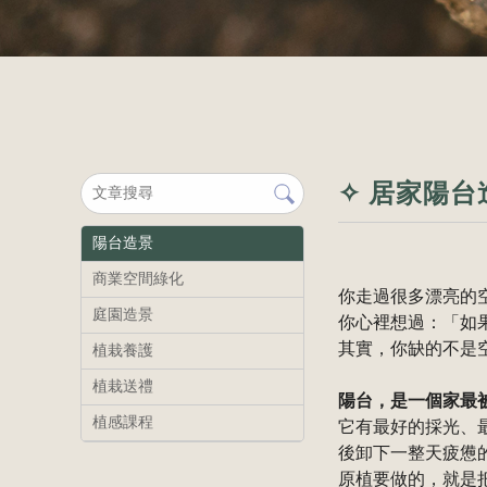
✧ 居家陽台
陽台造景
商業空間綠化
你走過很多漂亮的
庭園造景
你心裡想過：「如
其實，你缺的不是
植栽養護
植栽送禮
陽台，是一個家最
植感課程
它有最好的採光、
後卸下一整天疲憊
原植要做的，就是