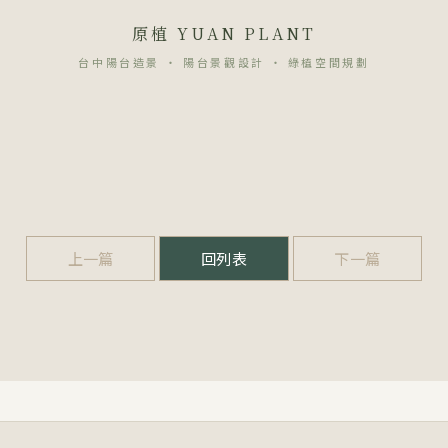
原植 YUAN PLANT
台中陽台造景 ・ 陽台景觀設計 ・ 綠植空間規劃
上一篇
回列表
下一篇