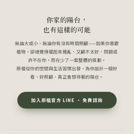
你家的陽台，
也有這樣的可能
無論大或小、無論你有沒有時間照顧——如果你喜歡
植物，卻總覺得擺起來雜亂、又顧不太好，問題或
許不在你，而在少了一套整體的規劃。
原植從你的空間與生活習慣出發，為你設計一個好
看、好照顧、真正會想待著的陽台。
加入原植官方 LINE ・ 免費諮詢