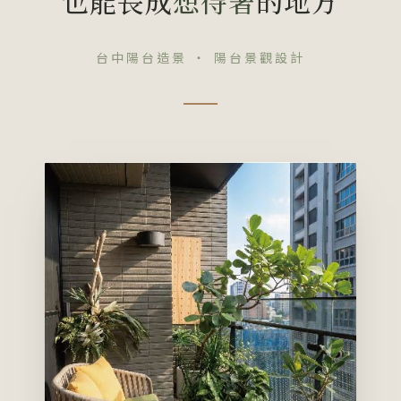
也能長成
想待著
的地方
台中陽台造景 ・ 陽台景觀設計