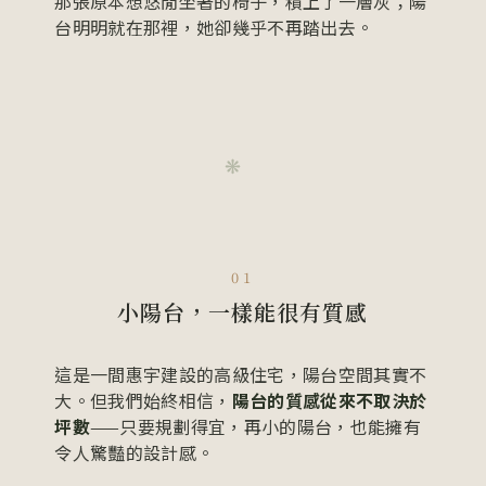
那張原本想悠閒坐著的椅子，積上了一層灰；陽
台明明就在那裡，她卻幾乎不再踏出去。
❋
01
小陽台，一樣能很有質感
這是一間惠宇建設的高級住宅，陽台空間其實不
大。但我們始終相信，
陽台的質感從來不取決於
坪數
——只要規劃得宜，再小的陽台，也能擁有
令人驚豔的設計感。