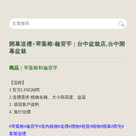
開幕送禮×琴葉榕/龜背芋 | 台中盆栽店,台中開
幕盆栽
商品
｜琴葉榕和龜背芋
【流程】
1.官方LINE詢問
2.送禮需求:植物名稱、大小與高度、盆器
3. 填寫客戶資料
4. 進行估價
#琴葉榕#龜背芋#室內植物#送禮#禮物#祝賀#植物#開幕#西屯#
客製送禮